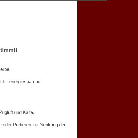
timmt!
werbe.
h - energiesparend
ugluft und Kälte.
e oder Portieren zur Senkung der