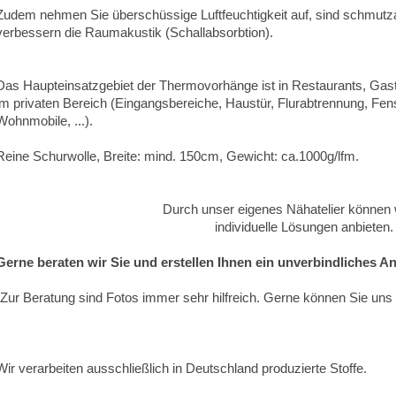
Zudem nehmen Sie überschüssige Luftfeuchtigkeit auf, sind schmutz
verbessern die Raumakustik (Schallabsorbtion).
Das Haupteinsatzgebiet der Thermovorhänge ist in Restaurants, Gas
im privaten Bereich (Eingangsbereiche, Haustür, Flurabtrennung, Fe
Wohnmobile, ...).
Reine Schurwolle, Breite: mind. 150cm, Gewicht: ca.1000g/lfm.
D urch unser eigenes Nähatelier können 
individuelle Lösungen anbieten.
Gerne
beraten wir Sie und erstellen Ihnen ein unverbindliches 
(Zur Beratung sind Fotos immer sehr hilfreich. Gerne können Sie uns
Wir verarbeiten ausschließlich in Deutschland produzierte Stoffe.