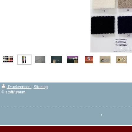
Druckversion
|
Sitemap
© stoff(t)raum
↑