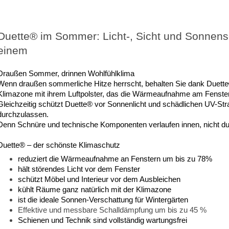
_
__________________
Duette® im Sommer: Licht-, Sicht und Sonnens
einem
Draußen Sommer, drinnen Wohlfühlklima
Wenn draußen sommerliche Hitze herrscht, behalten Sie dank Duette®
Klimazone mit ihrem Luftpolster, das die Wärmeaufnahme am Fenster a
Gleichzeitig schützt Duette® vor Sonnenlicht und schädlichen UV-Str
durchzulassen.
Denn Schnüre und technische Komponenten verlaufen innen, nicht du
Duette® – der schönste Klimaschutz
reduziert die Wärmeaufnahme an Fenstern um bis zu 78%
hält störendes Licht vor dem Fenster
schützt Möbel und Interieur vor dem Ausbleichen
kühlt Räume ganz natürlich mit der Klimazone
ist die ideale Sonnen-Verschattung für Wintergärten
Effektive und messbare Schalldämpfung um bis zu 45 %
Schienen und Technik sind vollständig wartungsfrei